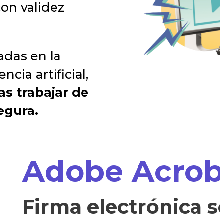
con validez
.
adas en la
cia artificial,
s trabajar de
egura.
Adobe Acrob
Firma electrónica s