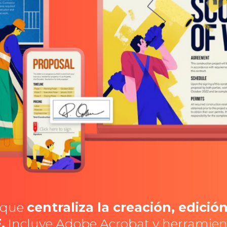
e que
centraliza la creación, edici
.
Incluye Adobe Acrobat y herramient