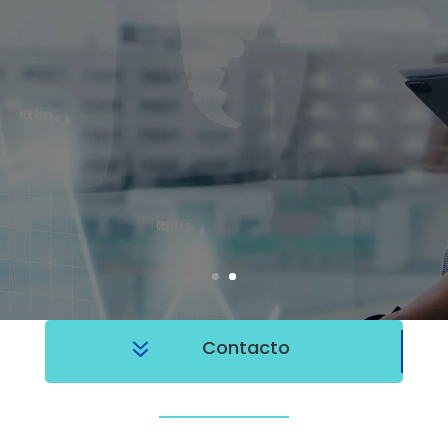
espíritu desde su creación, ofreciendo
servicios de calidad y adaptabilidad,
comprometidos con la capacidad
técnica, la calidad y la generación de
soluciones innovadoras siempre al
servicio del cliente. Además, en nuestra
apuesta por la innovación colaboramos
con otras empresas tecnológicas
convirtiéndonos en aliados clave.
7
Contacto