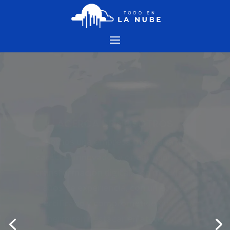
ACERCA DE NOSOTROS
Somos una empresa mexicana de
carácter innovador y orientación en la
transformación digital, con más de 25
años de experiencia, con un equipo
certificado y comprometido que nos
permiten destacar en atención y
seguimiento a nuestros clientes. Todo
en la Nube continúa con el mismo