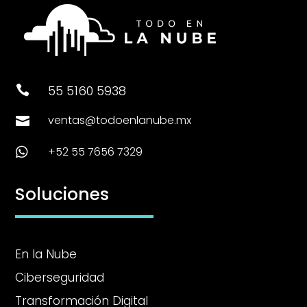
55 5160 5938

ventas@todoenlanube.mx

+52 55 7656 7329

Soluciones
En la Nube
Ciberseguridad
Transformación Digital