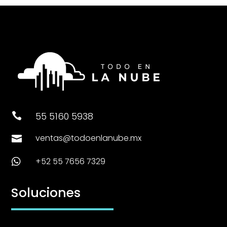
55 5160 5938

ventas@todoenlanube.mx

+52 55 7656 7329

Soluciones