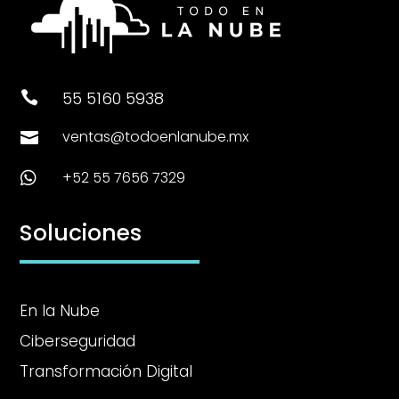
55 5160 5938

ventas@todoenlanube.mx

+52 55 7656 7329

Soluciones
En la Nube
Ciberseguridad
Transformación Digital