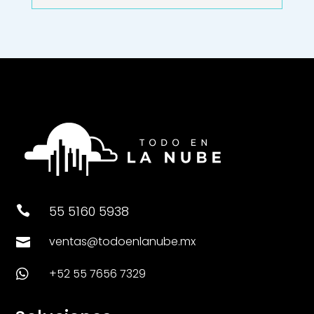
55 5160 5938

ventas@todoenlanube.mx

+52 55 7656 7329
